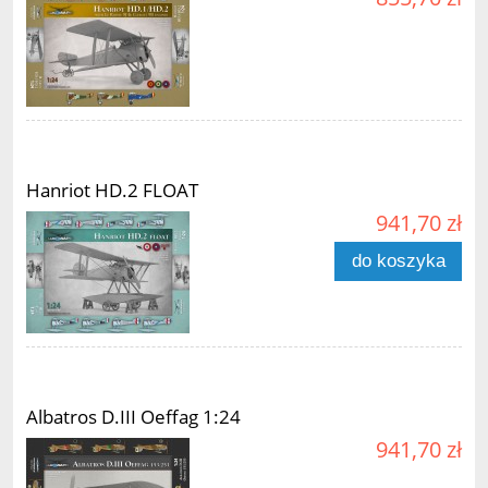
Hanriot HD.2 FLOAT
941,70 zł
do koszyka
Albatros D.III Oeffag 1:24
941,70 zł