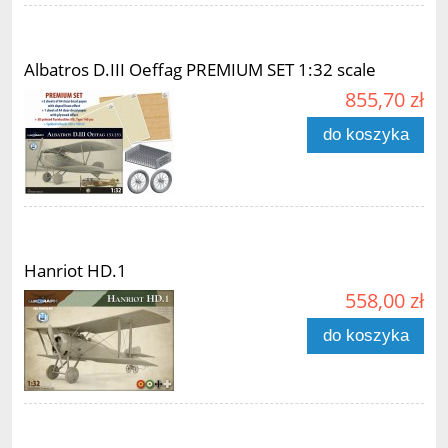
Albatros D.III Oeffag PREMIUM SET 1:32 scale
855,70 zł
do koszyka
Hanriot HD.1
558,00 zł
do koszyka