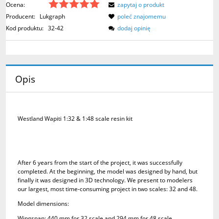
Ocena:
zapytaj o produkt
Producent:
Lukgraph
poleć znajomemu
Kod produktu:
32-42
dodaj opinię
Opis
Westland Wapiti 1:32 & 1:48 scale resin kit
After 6 years from the start of the project, it was successfully
completed. At the beginning, the model was designed by hand, but
finally it was designed in 3D technology. We present to modelers
our largest, most time-consuming project in two scales: 32 and 48.
Model dimensions:
Wingspan: 440 mm for 32 scale and 294 mm for 48 scale