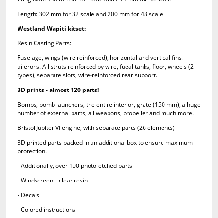
Length: 302 mm for 32 scale and 200 mm for 48 scale
Westland Wapiti kitset:
Resin Casting Parts:
Fuselage, wings (wire reinforced), horizontal and vertical fins,
ailerons. All struts reinforced by wire, fueal tanks, floor, wheels (2
types), separate slots, wire-reinforced rear support.
3D prints - almost 120 parts!
Bombs, bomb launchers, the entire interior, grate (150 mm), a huge
number of external parts, all weapons, propeller and much more.
Bristol Jupiter VI engine, with separate parts (26 elements)
3D printed parts packed in an additional box to ensure maximum
protection.
- Additionally, over 100 photo-etched parts
- Windscreen – clear resin
- Decals
- Colored instructions