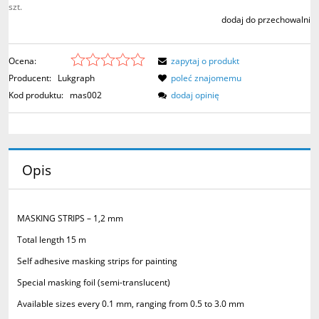
szt.
dodaj do przechowalni
Ocena:
zapytaj o produkt
Producent:
Lukgraph
poleć znajomemu
Kod produktu:
mas002
dodaj opinię
Opis
MASKING STRIPS – 1,2 mm
Total length 15 m
Self adhesive masking strips for painting
Special masking foil (semi-translucent)
Available sizes every 0.1 mm, ranging from 0.5 to 3.0 mm