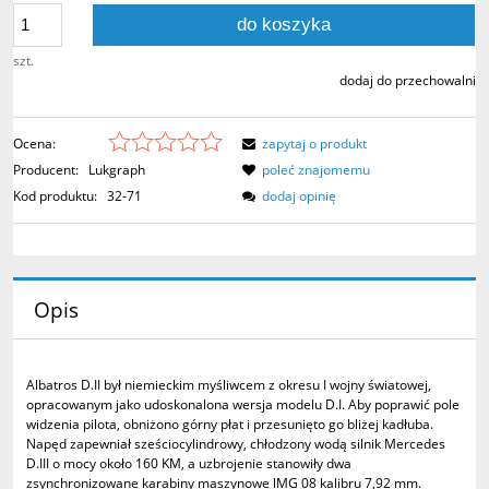
do koszyka
szt.
dodaj do przechowalni
Ocena:
zapytaj o produkt
Producent:
Lukgraph
poleć znajomemu
Kod produktu:
32-71
dodaj opinię
Opis
Albatros D.II był niemieckim myśliwcem z okresu I wojny światowej,
opracowanym jako udoskonalona wersja modelu D.I. Aby poprawić pole
widzenia pilota, obniżono górny płat i przesunięto go bliżej kadłuba.
Napęd zapewniał sześciocylindrowy, chłodzony wodą silnik Mercedes
D.III o mocy około 160 KM, a uzbrojenie stanowiły dwa
zsynchronizowane karabiny maszynowe lMG 08 kalibru 7,92 mm.