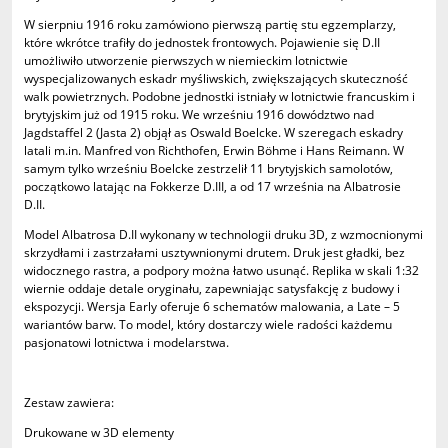
W sierpniu 1916 roku zamówiono pierwszą partię stu egzemplarzy,
które wkrótce trafiły do jednostek frontowych. Pojawienie się D.II
umożliwiło utworzenie pierwszych w niemieckim lotnictwie
wyspecjalizowanych eskadr myśliwskich, zwiększających skuteczność
walk powietrznych. Podobne jednostki istniały w lotnictwie francuskim i
brytyjskim już od 1915 roku. We wrześniu 1916 dowództwo nad
Jagdstaffel 2 (Jasta 2) objął as Oswald Boelcke. W szeregach eskadry
latali m.in. Manfred von Richthofen, Erwin Böhme i Hans Reimann. W
samym tylko wrześniu Boelcke zestrzelił 11 brytyjskich samolotów,
początkowo latając na Fokkerze D.III, a od 17 września na Albatrosie
D.II.
Model Albatrosa D.II wykonany w technologii druku 3D, z wzmocnionymi
skrzydłami i zastrzałami usztywnionymi drutem. Druk jest gładki, bez
widocznego rastra, a podpory można łatwo usunąć. Replika w skali 1:32
wiernie oddaje detale oryginału, zapewniając satysfakcję z budowy i
ekspozycji. Wersja Early oferuje 6 schematów malowania, a Late – 5
wariantów barw. To model, który dostarczy wiele radości każdemu
pasjonatowi lotnictwa i modelarstwa.
Zestaw zawiera:
Drukowane w 3D elementy